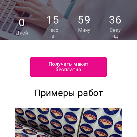
1
5
5
9
3
5
0
Часо
Мину
Секу
Дней
в
т
нд
Получить макет
бесплатно
Примеры работ