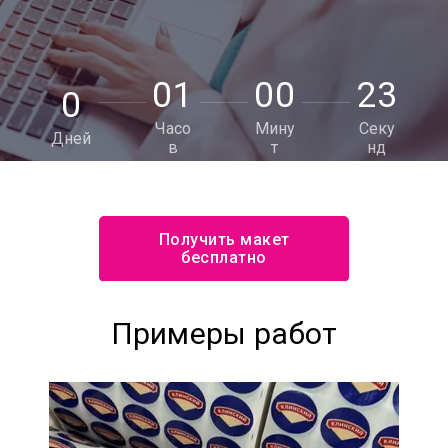
0
1
0
0
2
1
0
Часо
Мину
Секу
Дней
в
т
нд
Получить макет
бесплатно
Примеры работ